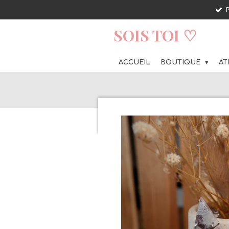
Passer
au
SOIS TOI ♡
contenu
principal
ACCUEIL
BOUTIQUE
AT