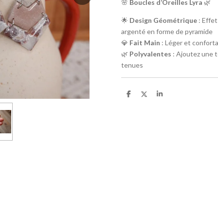
🌸
Boucles d’Oreilles Lyra
🌿
🌟
Design Géométrique
: Effet
argenté en forme de pyramide
💎
Fait Main
: Léger et confort
🌿
Polyvalentes
: Ajoutez une 
tenues
P
P
P
a
a
a
r
r
r
t
t
t
a
a
a
g
g
g
e
e
e
r
r
r