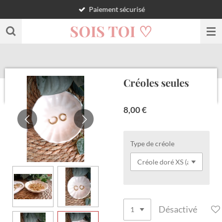
Paiement sécurisé
Passer
au
SOIS TOI ♡
contenu
principal
Créoles seules
8,00 €
Type de créole
Désactivé