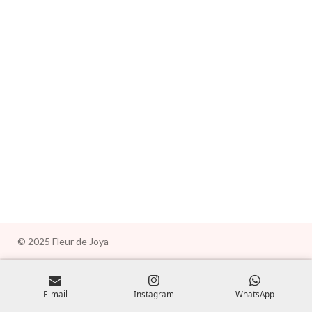
e
e
e
e
r
r
r
r
© 2025 Fleur de Joya
E-mail
Instagram
WhatsApp