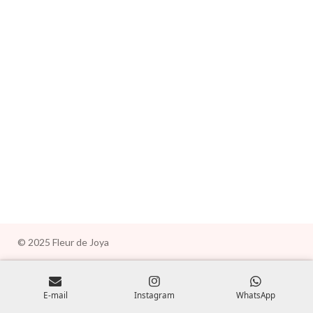
e
e
e
e
r
r
r
r
© 2025 Fleur de Joya
E-mail
Instagram
WhatsApp