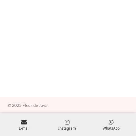
e
e
e
e
r
r
r
r
© 2025 Fleur de Joya
E-mail
Instagram
WhatsApp